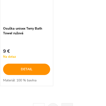
Osuška unisex Terry Bath
Towel ružová
9 €
Na dotaz
DETAIL
Materiál: 100 % bavlna
O