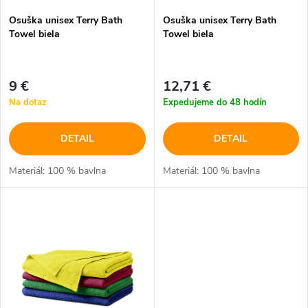
p
Osuška unisex Terry Bath
Osuška unisex Terry Bath
p
Towel biela
Towel biela
r
r
o
9 €
12,71 €
o
Na dotaz
Expedujeme do 48 hodín
d
d
DETAIL
DETAIL
u
u
Materiál: 100 % bavlna
Materiál: 100 % bavlna
k
k
t
t
o
o
v
v