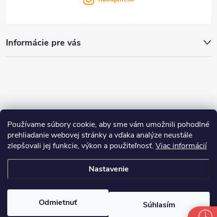
Informácie pre vás
Používame súbory cookie, aby sme vám umožnili pohodlné
prehliadanie webovej stránky a vďaka analýze neustále
zlepšovali jej funkcie, výkon a použiteľnosť.
Viac informácií
Nastavenie
Copyright 2026
nakupim.sk
. Všetky práva vyhradené.
Upraviť nastavenie
cookies
Odmietnuť
Súhlasím
Vytvoril Shoptet