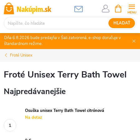
Prejsť
NÁKUPN
KOŠÍK
na
obsah
HĽADAŤ
Dňa 6.8.2026 bude predajňa v Šali zatvorená, e-shop doručuje v
štandardnom režime.
Froté Unisex
Froté Unisex Terry Bath Towel
Najpredávanejšie
Osuška unisex Terry Bath Towel citrónová
Na dotaz