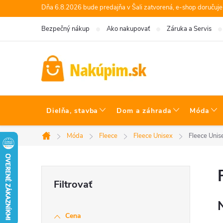
Prejsť
Dňa 6.8.2026 bude predajňa v Šali zatvorená, e-shop doručuj
na
Bezpečný nákup
Ako nakupovať
Záruka a Servis
obsah
Dielňa, stavba
Dom a záhrada
Móda
Móda
Fleece
Fleece Unisex
Fleece Unis
Domov
B
o
Cena