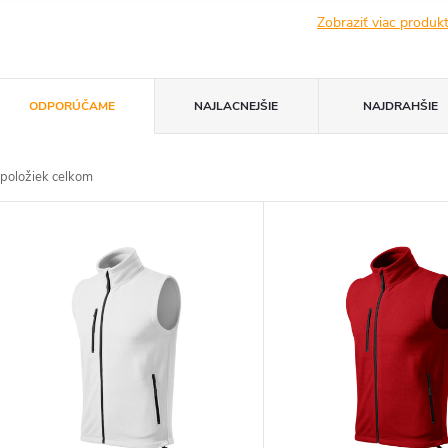
Zobraziť viac produ
R
ODPORÚČAME
NAJLACNEJŠIE
NAJDRAHŠIE
a
položiek celkom
d
V
e
ý
n
p
e
s