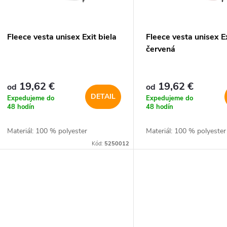
p
p
r
r
Fleece vesta unisex Exit biela
Fleece vesta unisex E
o
červená
o
d
d
19,62 €
19,62 €
od
od
u
DETAIL
Expedujeme do
Expedujeme do
u
48 hodín
48 hodín
k
Materiál: 100 % polyester
Materiál: 100 % polyester
k
Kód:
5250012
t
t
o
o
v
v