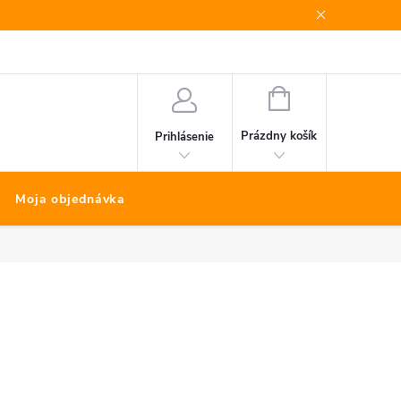
Bonus program
Kontakty
Nákup na splátky Quatro
NÁKUPNÝ
KOŠÍK
Prázdny košík
Prihlásenie
Moja objednávka