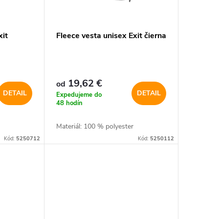
xit
Fleece vesta unisex Exit čierna
19,62 €
od
DETAIL
DETAIL
Expedujeme do
48 hodín
Materiál: 100 % polyester
Kód:
5250712
Kód:
5250112