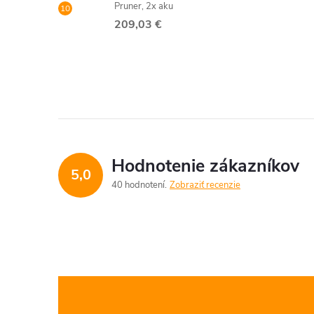
Pruner, 2x aku
209,03 €
r
Hodnotenie zákazníkov
5,0
40 hodnotení
Zobraziť recenzie
i