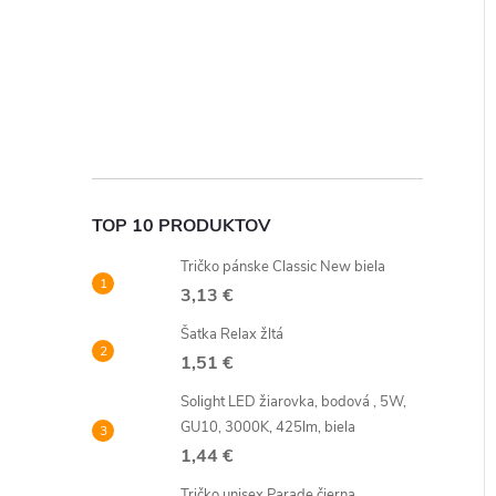
TOP 10 PRODUKTOV
Tričko pánske Classic New biela
3,13 €
Šatka Relax žltá
1,51 €
Solight LED žiarovka, bodová , 5W,
GU10, 3000K, 425lm, biela
1,44 €
Tričko unisex Parade čierna