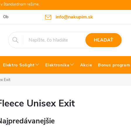
e v štandardnom režime.
info@nakupim.sk
Obchodné podmienky
Platby a Doprava
Blog Bosch náradie
HĽADAŤ
Elektro Solight
Elektronika
Akcie
Bonus program
ex Exit
Fleece Unisex Exit
Najpredávanejšie