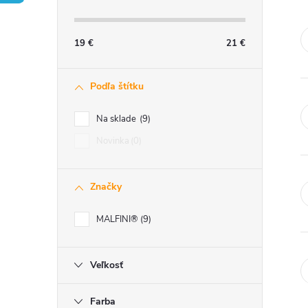
č
n
19
€
21
€
ý
Podľa štítku
p
Na sklade
9
a
Novinka
0
n
Značky
e
MALFINI®
9
l
Veľkosť
Farba