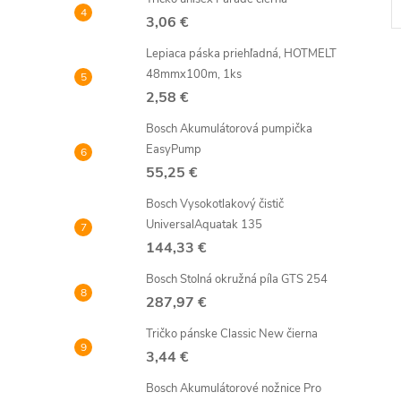
3,06 €
Lepiaca páska priehľadná, HOTMELT
48mmx100m, 1ks
2,58 €
Bosch Akumulátorová pumpička
EasyPump
l
55,25 €
Bosch Vysokotlakový čistič
UniversalAquatak 135
144,33 €
Bosch Stolná okružná píla GTS 254
287,97 €
Tričko pánske Classic New čierna
i
3,44 €
Bosch Akumulátorové nožnice Pro