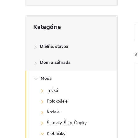
Preskočiť
Kategórie
kategórie
Dielňa, stavba
9
Dom a záhrada
Móda
Tričká
Polokošele
i
i
Košele
Šiltovky, Šilty, Čiapky
Klobúčiky