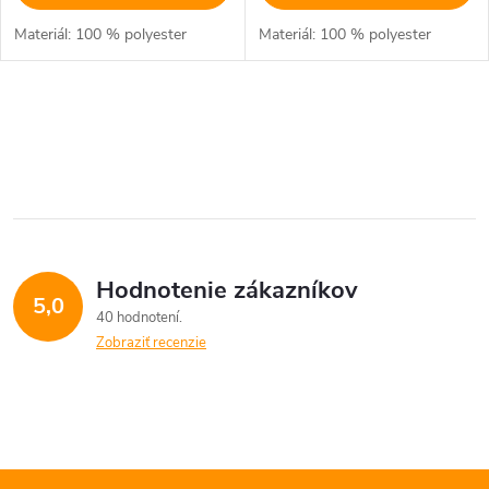
Materiál: 100 % polyester
Materiál: 100 % polyester
O
v
l
á
Hodnotenie zákazníkov
d
5,0
40 hodnotení
a
Zobraziť recenzie
c
i
e