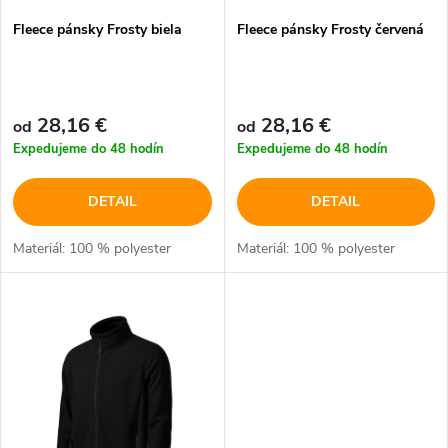
p
Fleece pánsky Frosty biela
Fleece pánsky Frosty červená
p
r
r
o
28,16 €
28,16 €
od
od
o
Expedujeme do 48 hodín
Expedujeme do 48 hodín
d
d
DETAIL
DETAIL
u
u
Materiál: 100 % polyester
Materiál: 100 % polyester
k
k
t
t
o
o
v
v