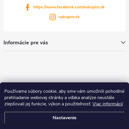
https://www.facebook.com/nakupim.sk
nakupim.sk
Informácie pre vás
Používame súbory cookie, aby sme vám umožnili pohodlné
prehliadanie webovej stránky a vďaka analýze neustále
zlepšovali jej funkcie, výkon a použiteľnosť.
Viac informácií
Nastavenie
Copyright 2026
nakupim.sk
. Všetky práva vyhradené.
Upraviť nastavenie