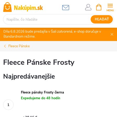
Prejsť
NÁKUPN
KOŠÍK
na
obsah
HĽADAŤ
Dňa 6.8.2026 bude predajňa v Šali zatvorená, e-shop doručuje v
štandardnom režime.
Fleece Pánske
Fleece Pánske Frosty
Najpredávanejšie
Fleece pánsky Frosty čierna
Expedujeme do 48 hodín