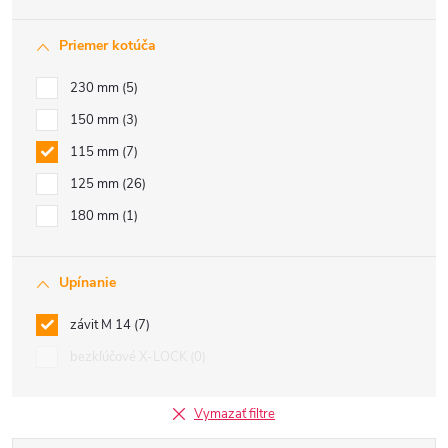
Priemer kotúča
230 mm
5
150 mm
3
115 mm
7
125 mm
26
180 mm
1
Upínanie
závit M 14
7
bezkľúčové X-LOCK
0
Vymazať filtre