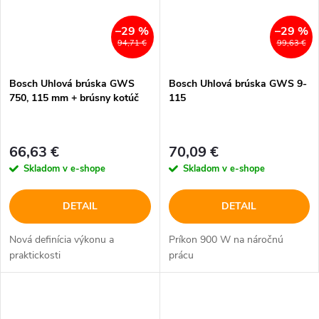
–29 %
–29 %
94,71 €
99,63 €
Bosch Uhlová brúska GWS
Bosch Uhlová brúska GWS 9-
750, 115 mm + brúsny kotúč
115
66,63 €
70,09 €
Skladom v e-shope
Skladom v e-shope
DETAIL
DETAIL
Nová definícia výkonu a
Príkon 900 W na náročnú
praktickosti
prácu