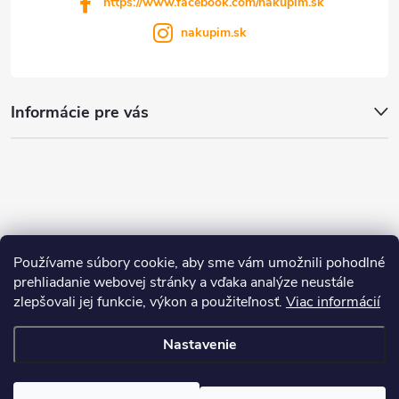
https://www.facebook.com/nakupim.sk
nakupim.sk
Informácie pre vás
Používame súbory cookie, aby sme vám umožnili pohodlné
prehliadanie webovej stránky a vďaka analýze neustále
zlepšovali jej funkcie, výkon a použiteľnosť.
Viac informácií
Nastavenie
Copyright 2026
nakupim.sk
. Všetky práva vyhradené.
Upraviť nastavenie
cookies