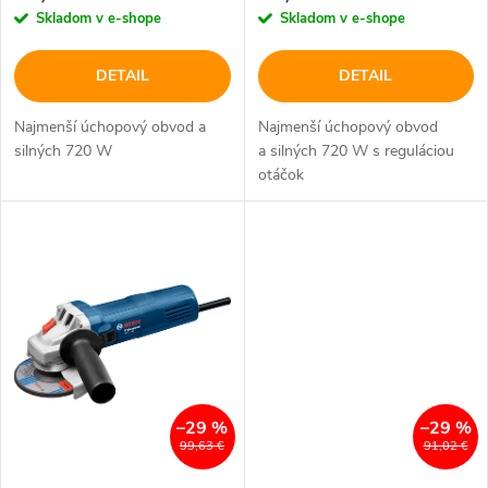
o
Skladom v e-shope
Skladom v e-shope
d
d
DETAIL
DETAIL
u
u
Najmenší úchopový obvod a
Najmenší úchopový obvod
k
silných 720 W
a silných 720 W s reguláciou
k
otáčok
t
t
o
o
v
v
–29 %
–29 %
99,63 €
91,02 €