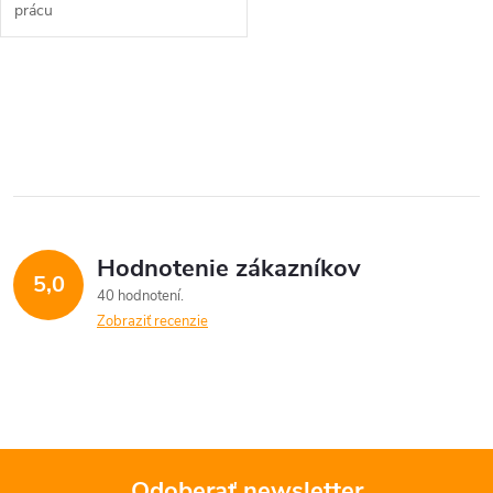
prácu
O
v
l
á
Hodnotenie zákazníkov
d
5,0
40 hodnotení
a
Zobraziť recenzie
c
i
e
Odoberať newsletter