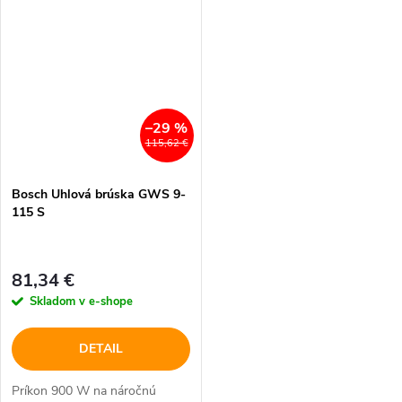
–29 %
115,62 €
Bosch Uhlová brúska GWS 9-
115 S
81,34 €
Skladom v e-shope
DETAIL
Príkon 900 W na náročnú