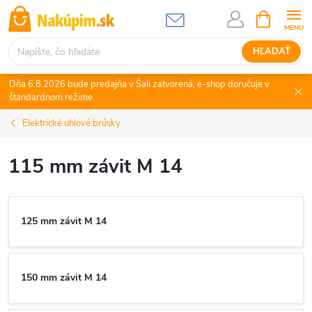
Prejsť
NÁKUPN
KOŠÍK
na
obsah
HĽADAŤ
Dňa 6.8.2026 bude predajňa v Šali zatvorená, e-shop doručuje v
štandardnom režime.
Elektrické uhlové brúsky
115 mm závit M 14
125 mm závit M 14
150 mm závit M 14