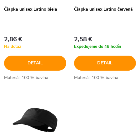
p
Čiapka unisex Latino biela
Čiapka unisex Latino červená
p
r
r
o
2,86 €
2,58 €
o
Na dotaz
Expedujeme do 48 hodín
d
d
DETAIL
DETAIL
u
u
Materiál: 100 % bavlna
Materiál: 100 % bavlna
k
k
t
t
o
o
v
v