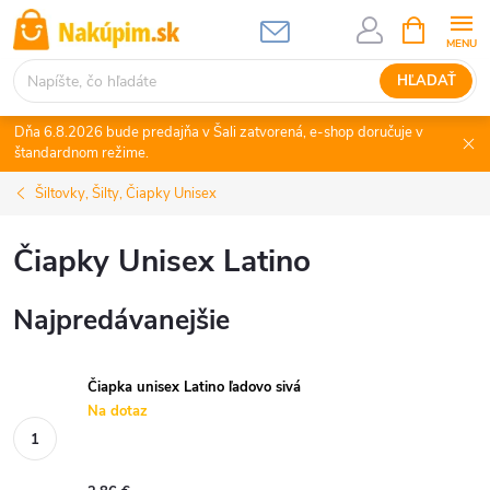
Prejsť
NÁKUPN
KOŠÍK
na
obsah
HĽADAŤ
Dňa 6.8.2026 bude predajňa v Šali zatvorená, e-shop doručuje v
štandardnom režime.
Šiltovky, Šilty, Čiapky Unisex
Čiapky Unisex Latino
Najpredávanejšie
Čiapka unisex Latino ľadovo sivá
Na dotaz