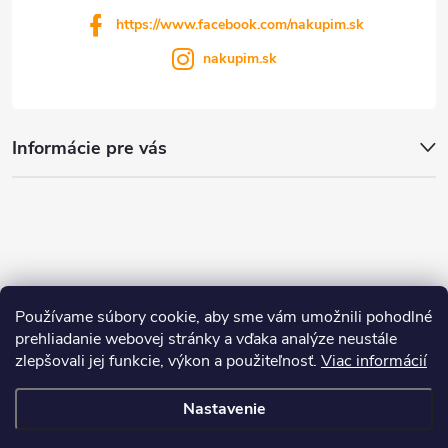
https://www.facebook.com/nakupim.sk
nakupim.sk
Informácie pre vás
Používame súbory cookie, aby sme vám umožnili pohodlné
prehliadanie webovej stránky a vďaka analýze neustále
zlepšovali jej funkcie, výkon a použiteľnosť.
Viac informácií
Nastavenie
Copyright 2026
nakupim.sk
. Všetky práva vyhradené.
Upraviť nastavenie