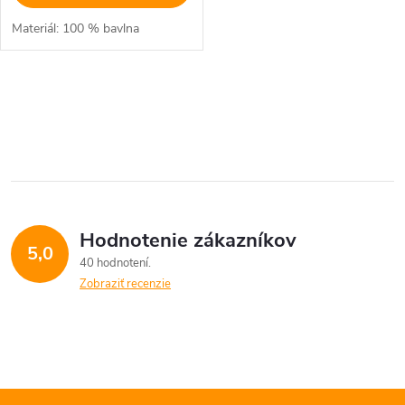
Materiál: 100 % bavlna
O
v
l
á
Hodnotenie zákazníkov
d
5,0
40 hodnotení
a
Zobraziť recenzie
c
i
e