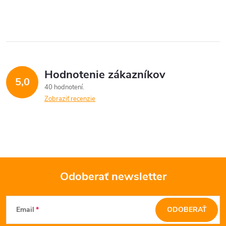
v
l
á
Hodnotenie zákazníkov
d
5,0
40 hodnotení
a
Zobraziť recenzie
c
i
e
Odoberať newsletter
p
Z
r
Email
ODOBERAŤ
v
á