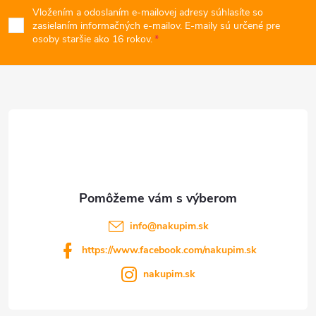
k
Vložením a odoslaním e-mailovej adresy súhlasíte so
p
zasielaním informačných e-mailov. E-maily sú určené pre
osoby staršie ako 16 rokov.
y
ä
v
t
ý
p
i
i
e
s
u
info
@
nakupim.sk
https://www.facebook.com/nakupim.sk
nakupim.sk