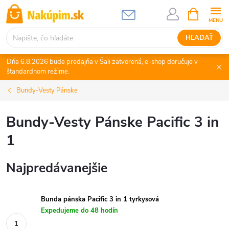
Prejsť
NÁKUPN
KOŠÍK
na
obsah
HĽADAŤ
Dňa 6.8.2026 bude predajňa v Šali zatvorená, e-shop doručuje v
štandardnom režime.
Bundy-Vesty Pánske
Bundy-Vesty Pánske Pacific 3 in
1
Najpredávanejšie
Bunda pánska Pacific 3 in 1 tyrkysová
Expedujeme do 48 hodín