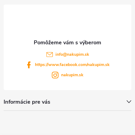
t
i
e
info
@
nakupim.sk
https://www.facebook.com/nakupim.sk
nakupim.sk
Informácie pre vás