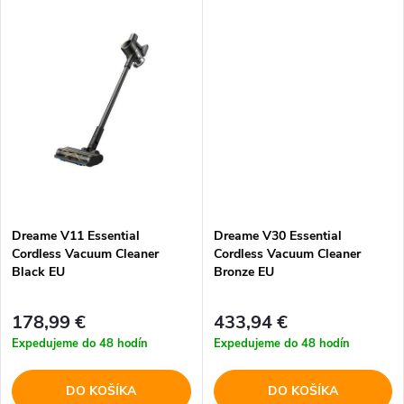
k
t
t
o
o
v
v
Dreame V11 Essential
Dreame V30 Essential
Cordless Vacuum Cleaner
Cordless Vacuum Cleaner
Black EU
Bronze EU
178,99 €
433,94 €
Expedujeme do 48 hodín
Expedujeme do 48 hodín
DO KOŠÍKA
DO KOŠÍKA