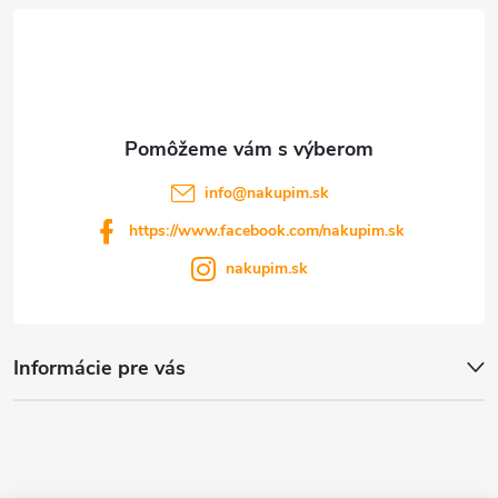
t
i
s
i
u
e
info
@
nakupim.sk
https://www.facebook.com/nakupim.sk
nakupim.sk
Informácie pre vás