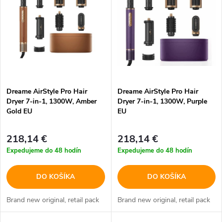
e
p
Abecedne
n
i
i
s
e
p
Dreame AirStyle Pro Hair
Dreame AirStyle Pro Hair
p
Dryer 7-in-1, 1300W, Amber
Dryer 7-in-1, 1300W, Purple
r
Gold EU
EU
r
o
218,14 €
218,14 €
o
Expedujeme do 48 hodín
Expedujeme do 48 hodín
d
d
DO KOŠÍKA
DO KOŠÍKA
u
u
Brand new original, retail pack
Brand new original, retail pack
k