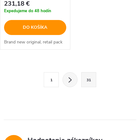
231,18 €
Expedujeme do 48 hodín
DO KOŠÍKA
Brand new original, retail pack
O
S
v
1
31
t
l
r
á
á
n
d
k
a
o
v