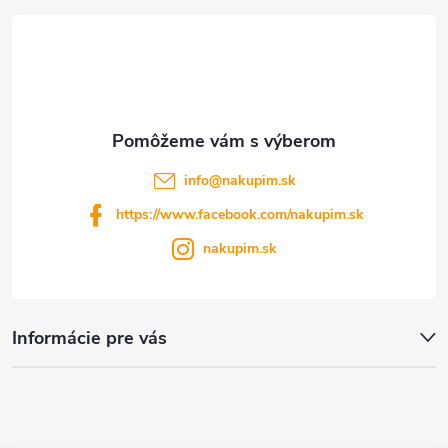
t
i
e
info
@
nakupim.sk
https://www.facebook.com/nakupim.sk
nakupim.sk
Informácie pre vás