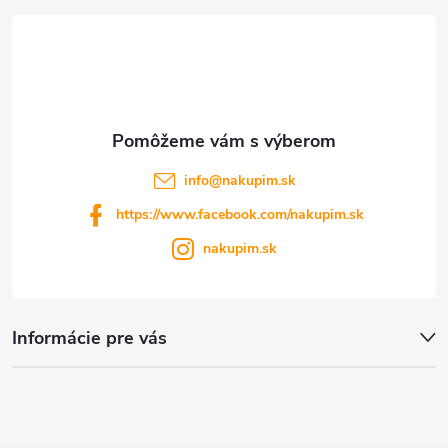
t
i
e
info
@
nakupim.sk
https://www.facebook.com/nakupim.sk
nakupim.sk
Informácie pre vás