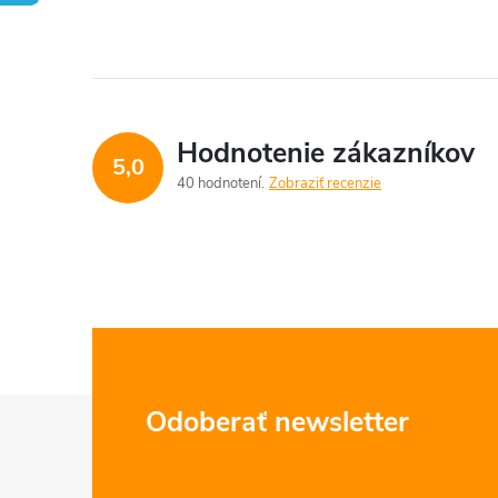
Hodnotenie zákazníkov
5,0
40 hodnotení
Zobraziť recenzie
Z
Odoberať newsletter
á