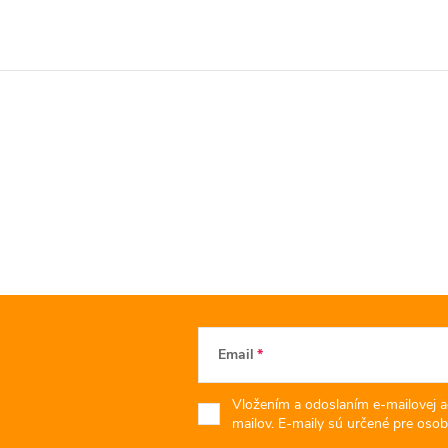
Email
Vložením a odoslaním e-mailovej a
mailov. E-maily sú určené pre osob