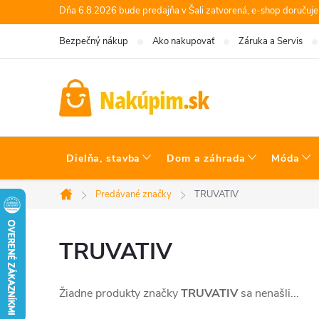
Prejsť
Dňa 6.8.2026 bude predajňa v Šali zatvorená, e-shop doručuj
na
Bezpečný nákup
Ako nakupovať
Záruka a Servis
obsah
Dielňa, stavba
Dom a záhrada
Móda
Predávané značky
TRUVATIV
Domov
TRUVATIV
Žiadne produkty značky
TRUVATIV
sa nenašli...