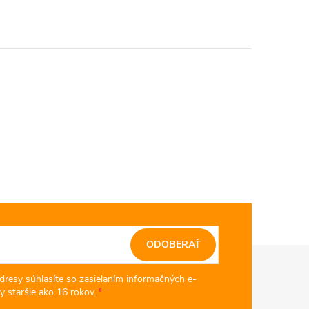
ODOBERAŤ
dresy súhlasíte so zasielaním informačných e-
y staršie ako 16 rokov.