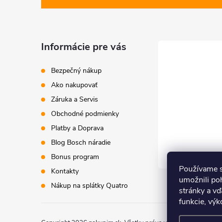
p
ä
Informácie pre vás
t
Bezpečný nákup
i
Ako nakupovať
Záruka a Servis
e
Obchodné podmienky
Platby a Doprava
Blog Bosch náradie
Bonus program
Používame s
Kontakty
umožnili po
Nákup na splátky Quatro
stránky a vď
funkcie, výk