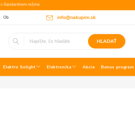
e v štandardnom režime.
info@nakupim.sk
Obchodné podmienky
Platby a Doprava
Blog Bosch náradie
HĽADAŤ
Elektro Solight
Elektronika
Akcie
Bonus program