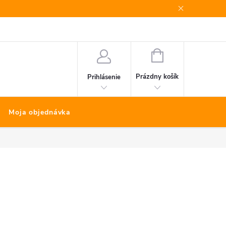
Bonus program
Kontakty
Nákup na splátky Quatro
NÁKUPNÝ
KOŠÍK
Prázdny košík
Prihlásenie
Moja objednávka