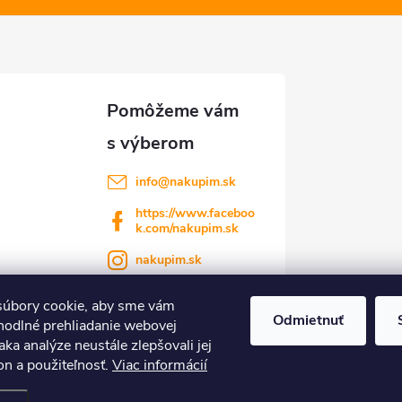
info
@
nakupim.sk
https://www.faceboo
k.com/nakupim.sk
nakupim.sk
úbory cookie, aby sme vám
Odmietnuť
hodlné prehliadanie webovej
aka analýze neustále zlepšovali jej
on a použiteľnosť.
Viac informácií