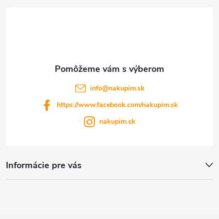
t
i
e
info
@
nakupim.sk
https://www.facebook.com/nakupim.sk
nakupim.sk
Informácie pre vás