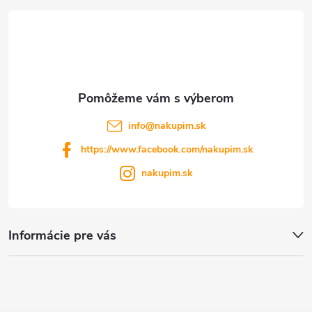
t
i
e
info
@
nakupim.sk
https://www.facebook.com/nakupim.sk
nakupim.sk
Informácie pre vás