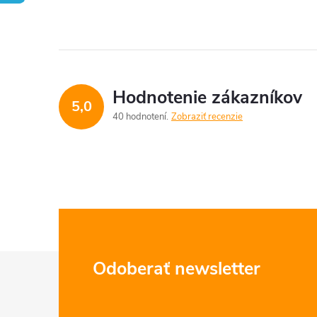
Hodnotenie zákazníkov
5,0
40 hodnotení
Zobraziť recenzie
Z
Odoberať newsletter
á