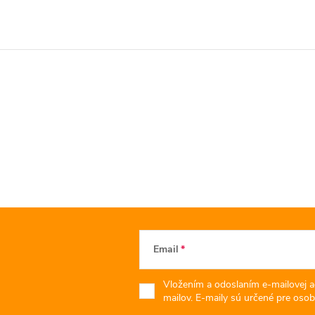
Email
Vložením a odoslaním e-mailovej a
mailov. E-maily sú určené pre osob