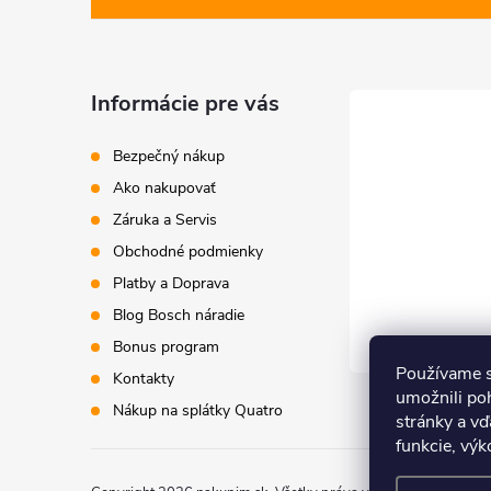
p
ä
Informácie pre vás
t
Bezpečný nákup
i
Ako nakupovať
Záruka a Servis
e
Obchodné podmienky
Platby a Doprava
Blog Bosch náradie
Bonus program
Používame s
Kontakty
umožnili po
Nákup na splátky Quatro
stránky a vď
funkcie, výk