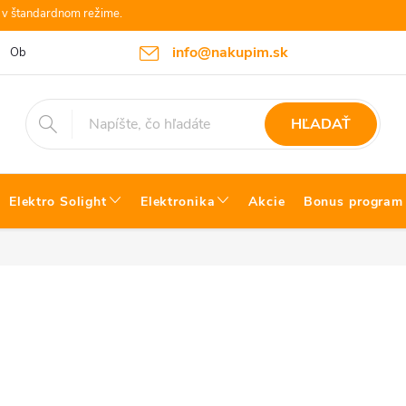
e v štandardnom režime.
info@nakupim.sk
Obchodné podmienky
Platby a Doprava
Blog Bosch náradie
HĽADAŤ
Elektro Solight
Elektronika
Akcie
Bonus program