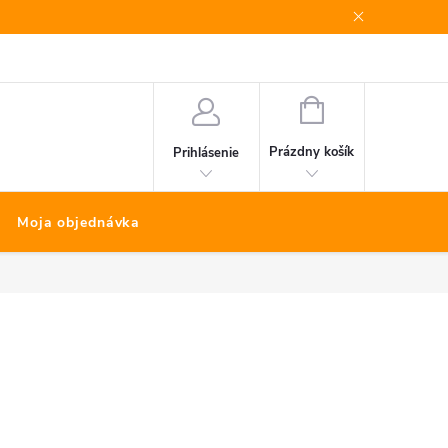
Bonus program
Kontakty
Nákup na splátky Quatro
NÁKUPNÝ
KOŠÍK
Prázdny košík
Prihlásenie
Moja objednávka