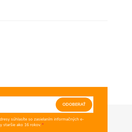
ODOBERAŤ
dresy súhlasíte so zasielaním informačných e-
y staršie ako 16 rokov.