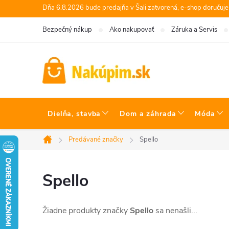
Prejsť
Dňa 6.8.2026 bude predajňa v Šali zatvorená, e-shop doručuj
na
Bezpečný nákup
Ako nakupovať
Záruka a Servis
obsah
Dielňa, stavba
Dom a záhrada
Móda
Predávané značky
Spello
Domov
Spello
Žiadne produkty značky
Spello
sa nenašli...