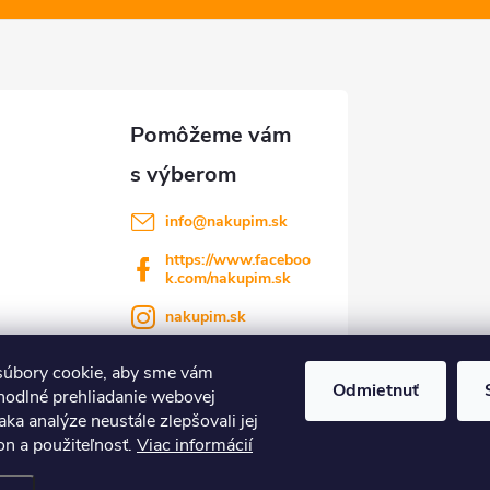
info
@
nakupim.sk
https://www.faceboo
k.com/nakupim.sk
nakupim.sk
úbory cookie, aby sme vám
Odmietnuť
hodlné prehliadanie webovej
aka analýze neustále zlepšovali jej
on a použiteľnosť.
Viac informácií