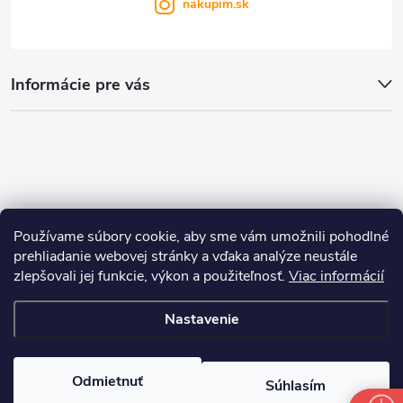
nakupim.sk
Informácie pre vás
Používame súbory cookie, aby sme vám umožnili pohodlné
prehliadanie webovej stránky a vďaka analýze neustále
zlepšovali jej funkcie, výkon a použiteľnosť.
Viac informácií
Nastavenie
Copyright 2026
nakupim.sk
. Všetky práva vyhradené.
Upraviť nastavenie
cookies
Odmietnuť
Súhlasím
Vytvoril Shoptet