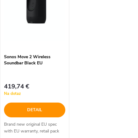
e
p
Abecedne
n
i
i
s
e
p
Sonos Move 2 Wireless
p
Soundbar Black EU
r
r
o
419,74 €
o
Na dotaz
d
d
DETAIL
u
u
Brand new original EU spec
k
with EU warranty, retail pack