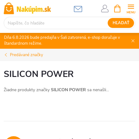
Prejsť
NÁKUPN
KOŠÍK
na
obsah
HĽADAŤ
Dňa 6.8.2026 bude predajňa v Šali zatvorená, e-shop doručuje v
štandardnom režime.
Predávané značky
SILICON POWER
Žiadne produkty značky
SILICON POWER
sa nenašli...