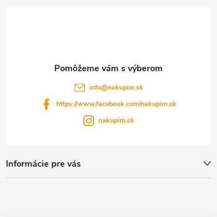
t
i
e
info
@
nakupim.sk
https://www.facebook.com/nakupim.sk
nakupim.sk
Informácie pre vás