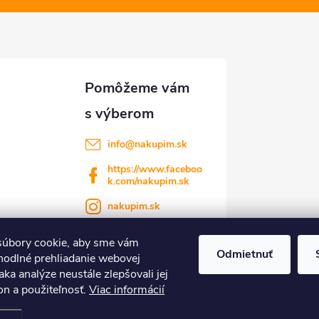
info
@
nakupim.sk
https://www.faceboo
k.com/nakupim.sk
nakupim.sk
úbory cookie, aby sme vám
Odmietnuť
hodlné prehliadanie webovej
aka analýze neustále zlepšovali jej
on a použiteľnosť.
Viac informácií