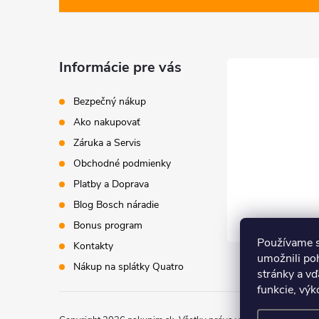
p
ä
Informácie pre vás
t
Bezpečný nákup
i
Ako nakupovať
Záruka a Servis
e
Obchodné podmienky
Platby a Doprava
Blog Bosch náradie
Bonus program
Používame s
Kontakty
umožnili po
Nákup na splátky Quatro
stránky a vď
funkcie, výk