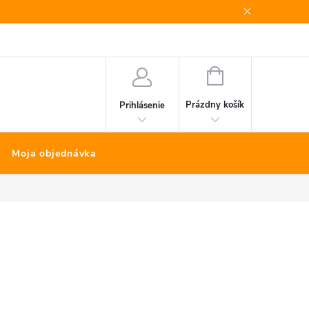
Bonus program
Kontakty
Nákup na splátky Quatro
NÁKUPNÝ
KOŠÍK
Prázdny košík
Prihlásenie
Moja objednávka