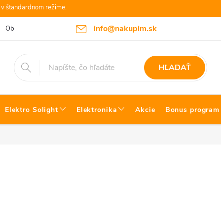
e v štandardnom režime.
info@nakupim.sk
Obchodné podmienky
Platby a Doprava
Blog Bosch náradie
HĽADAŤ
Elektro Solight
Elektronika
Akcie
Bonus program