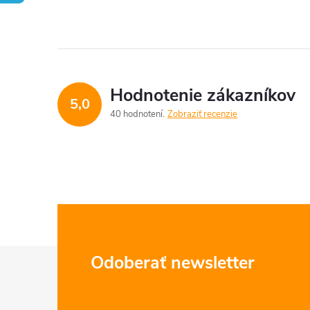
Hodnotenie zákazníkov
5,0
40 hodnotení
Zobraziť recenzie
Z
Odoberať newsletter
á