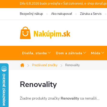
Prejsť
Dňa 6.8.2026 bude predajňa v Šali zatvorená, e-shop doručuj
na
Bezpečný nákup
Ako nakupovať
Záruka a Servis
obsah
Dielňa, stavba
Dom a záhrada
Móda
Predávané značky
Renovality
Domov
Renovality
Žiadne produkty značky
Renovality
sa nenašli...