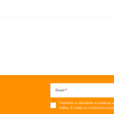
Email
Vložením a odoslaním e-mailovej a
mailov. E-maily sú určené pre osob