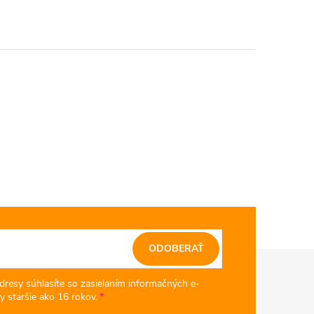
ODOBERAŤ
dresy súhlasíte so zasielaním informačných e-
y staršie ako 16 rokov.