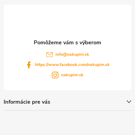
t
i
e
info
@
nakupim.sk
https://www.facebook.com/nakupim.sk
nakupim.sk
Informácie pre vás