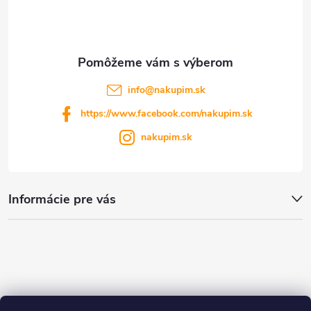
i
e
info
@
nakupim.sk
https://www.facebook.com/nakupim.sk
nakupim.sk
Informácie pre vás