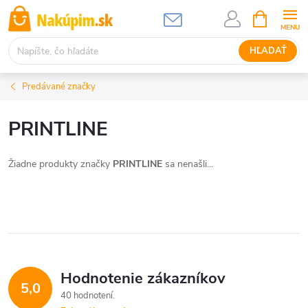
Prejsť
NÁKUPN
KOŠÍK
na
obsah
HĽADAŤ
Predávané značky
PRINTLINE
Žiadne produkty značky
PRINTLINE
sa nenašli...
Hodnotenie zákazníkov
5,0
40 hodnotení