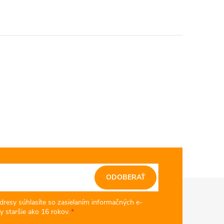
ODOBERAŤ
dresy súhlasíte so zasielaním informačných e-
y staršie ako 16 rokov.