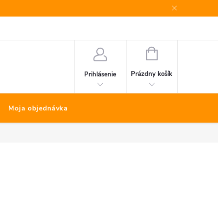
Bonus program
Kontakty
Nákup na splátky Quatro
NÁKUPNÝ
KOŠÍK
Prázdny košík
Prihlásenie
Moja objednávka