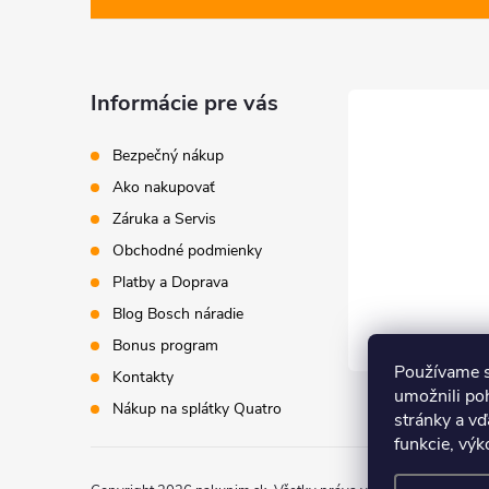
p
ä
Informácie pre vás
t
Bezpečný nákup
i
Ako nakupovať
Záruka a Servis
e
Obchodné podmienky
Platby a Doprava
Blog Bosch náradie
Bonus program
Používame s
Kontakty
umožnili po
Nákup na splátky Quatro
stránky a vď
funkcie, výk