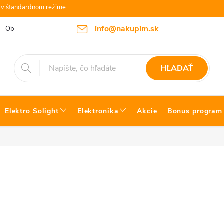
e v štandardnom režime.
info@nakupim.sk
Obchodné podmienky
Platby a Doprava
Blog Bosch náradie
HĽADAŤ
Elektro Solight
Elektronika
Akcie
Bonus program