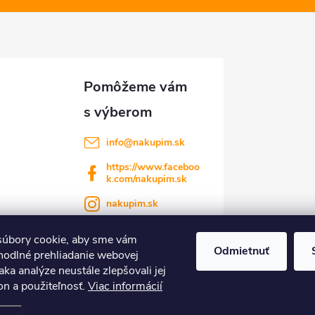
info
@
nakupim.sk
https://www.faceboo
k.com/nakupim.sk
nakupim.sk
úbory cookie, aby sme vám
Odmietnuť
hodlné prehliadanie webovej
aka analýze neustále zlepšovali jej
on a použiteľnosť.
Viac informácií