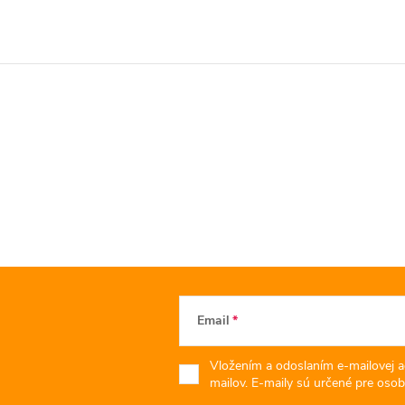
Email
Vložením a odoslaním e-mailovej a
mailov. E-maily sú určené pre osob