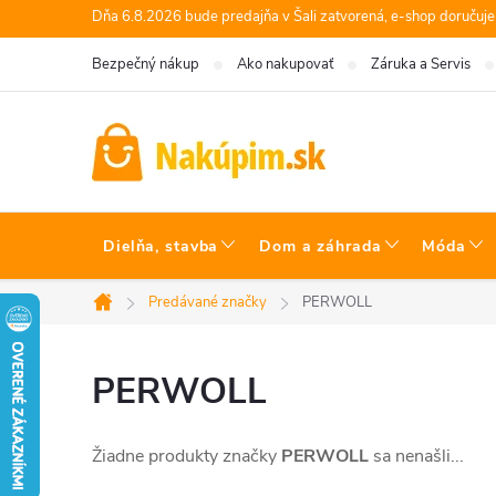
Prejsť
Dňa 6.8.2026 bude predajňa v Šali zatvorená, e-shop doručuj
na
Bezpečný nákup
Ako nakupovať
Záruka a Servis
obsah
Dielňa, stavba
Dom a záhrada
Móda
Predávané značky
PERWOLL
Domov
PERWOLL
Žiadne produkty značky
PERWOLL
sa nenašli...