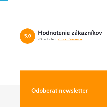
Hodnotenie zákazníkov
5,0
40 hodnotení
Zobraziť recenzie
Z
Odoberať newsletter
á