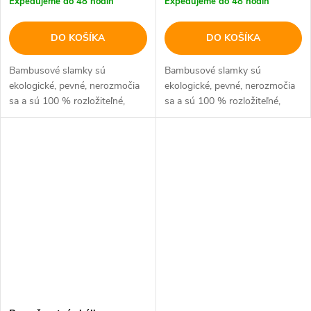
Expedujeme do 48 hodín
Expedujeme do 48 hodín
DO KOŠÍKA
DO KOŠÍKA
Bambusové slamky sú
Bambusové slamky sú
ekologické, pevné, nerozmočia
ekologické, pevné, nerozmočia
sa a sú 100 % rozložiteľné,
sa a sú 100 % rozložiteľné,
vyrobené v ČR
vyrobené v ČR