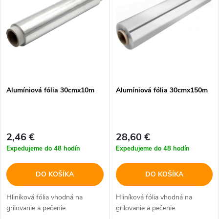
e
p
Abecedne
n
i
i
s
e
p
Alumíniová fólia 30cmx10m
Alumíniová fólia 30cmx150m
p
r
r
o
2,46 €
28,60 €
o
Expedujeme do 48 hodín
Expedujeme do 48 hodín
d
d
DO KOŠÍKA
DO KOŠÍKA
u
u
Hliníková fólia vhodná na
Hliníková fólia vhodná na
k
grilovanie a pečenie
grilovanie a pečenie