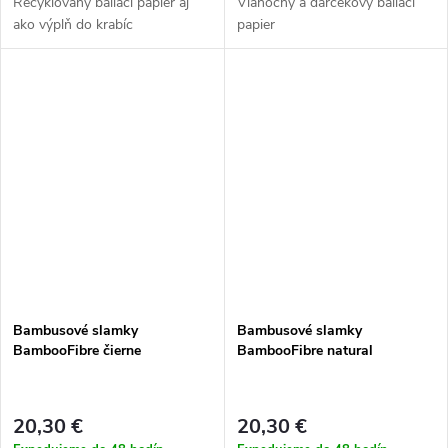
Recyklovaný baliaci papier aj
Vianočný a darčekový baliaci
ako výplň do krabíc
papier
Bambusové slamky
Bambusové slamky
BambooFibre čierne
BambooFibre natural
20,30 €
20,30 €