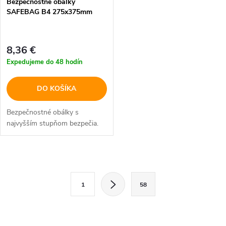
Bezpečnostné obálky
SAFEBAG B4 275x375mm
8,36 €
Expedujeme do 48 hodín
DO KOŠÍKA
Bezpečnostné obálky s
najvyšším stupňom bezpečia.
O
S
v
1
58
t
l
r
á
á