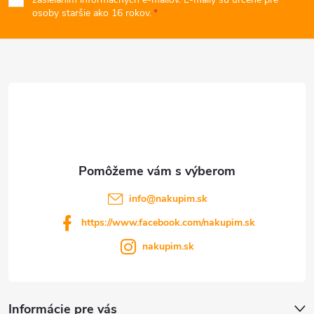
p
osoby staršie ako 16 rokov.
ý
ä
p
t
i
s
i
u
e
info
@
nakupim.sk
https://www.facebook.com/nakupim.sk
nakupim.sk
Informácie pre vás