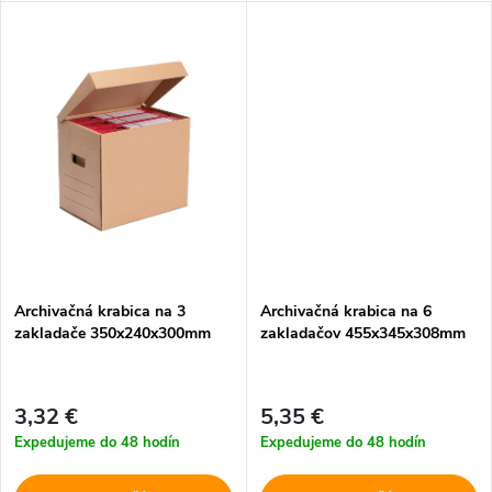
k
t
t
o
o
v
v
Archivačná krabica na 3
Archivačná krabica na 6
zakladače 350x240x300mm
zakladačov 455x345x308mm
3,32 €
5,35 €
Expedujeme do 48 hodín
Expedujeme do 48 hodín