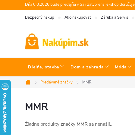
Prejsť
Dňa 6.8.2026 bude predajňa v Šali zatvorená, e-shop doručuj
na
Bezpečný nákup
Ako nakupovať
Záruka a Servis
obsah
Dielňa, stavba
Dom a záhrada
Móda
Predávané značky
MMR
Domov
MMR
Žiadne produkty značky
MMR
sa nenašli...