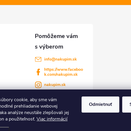
info
@
nakupim.sk
https://www.faceboo
k.com/nakupim.sk
nakupim.sk
úbory cookie, aby sme vám
Odmietnuť
hodlné prehliadanie webovej
aka analýze neustále zlepšovali jej
on a použiteľnosť.
Viac informácií