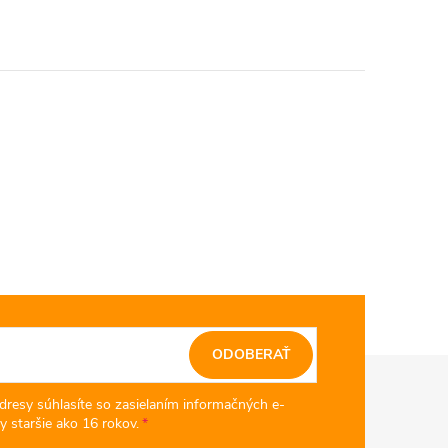
ODOBERAŤ
dresy súhlasíte so zasielaním informačných e-
y staršie ako 16 rokov.