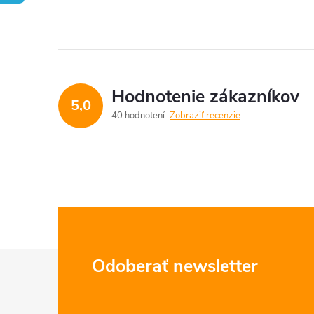
Hodnotenie zákazníkov
5,0
40 hodnotení
Zobraziť recenzie
Z
Odoberať newsletter
á