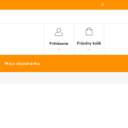
Bonus program
Kontakty
Nákup na splátky Quatro
NÁKUPNÝ
KOŠÍK
Prázdny košík
Prihlásenie
Moja objednávka