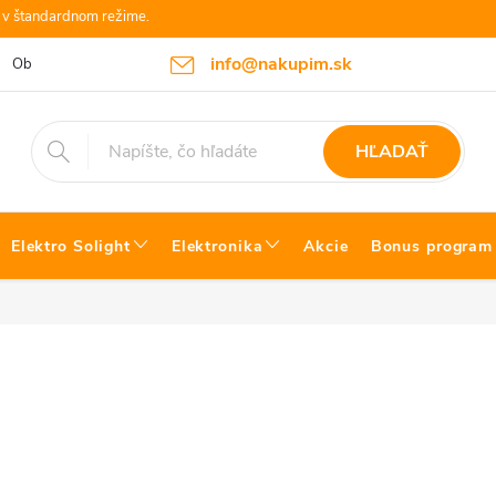
e v štandardnom režime.
info@nakupim.sk
Obchodné podmienky
Platby a Doprava
Blog Bosch náradie
HĽADAŤ
Elektro Solight
Elektronika
Akcie
Bonus program