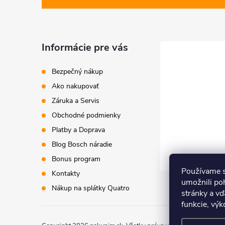
p
ä
Informácie pre vás
t
Bezpečný nákup
i
Ako nakupovať
Záruka a Servis
e
Obchodné podmienky
Platby a Doprava
Blog Bosch náradie
Bonus program
Používame s
Kontakty
umožnili po
Nákup na splátky Quatro
stránky a vď
funkcie, výk