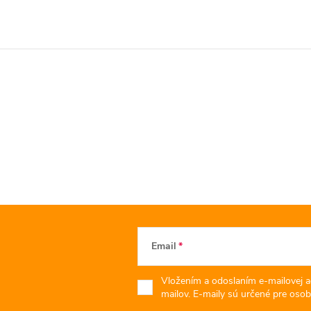
Email
Vložením a odoslaním e-mailovej a
mailov. E-maily sú určené pre osob