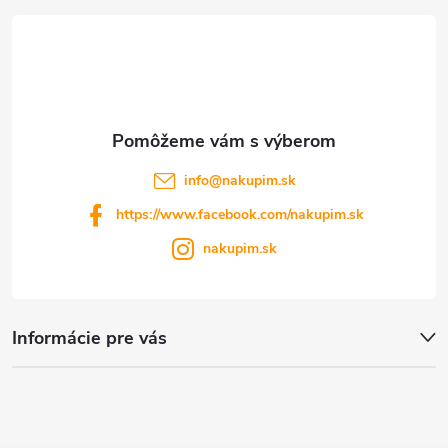
t
i
e
info
@
nakupim.sk
https://www.facebook.com/nakupim.sk
nakupim.sk
Informácie pre vás