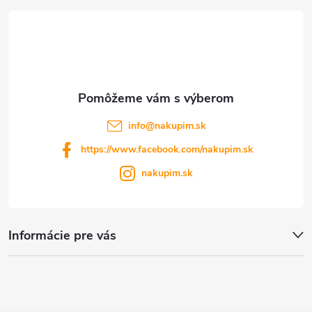
t
i
e
info
@
nakupim.sk
https://www.facebook.com/nakupim.sk
nakupim.sk
Informácie pre vás