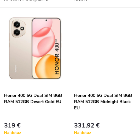
k
t
5300mAh uhlíkovo-kremíkovou
t
batériou.
o
o
v
v
Honor 400 5G Dual SIM 8GB
Honor 400 5G Dual SIM 8GB
RAM 512GB Desert Gold EU
RAM 512GB Midnight Black
EU
319 €
331,92 €
Na dotaz
Na dotaz