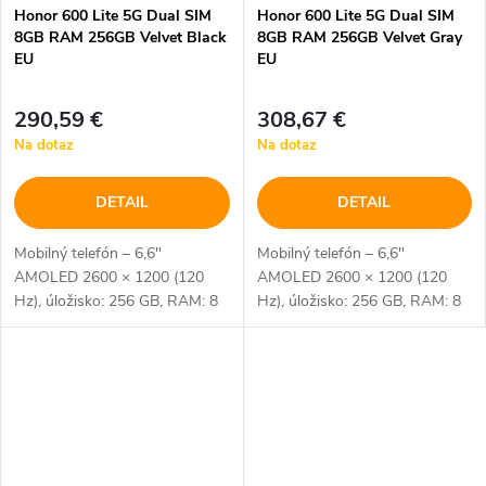
Honor 600 Lite 5G Dual SIM
Honor 600 Lite 5G Dual SIM
8GB RAM 256GB Velvet Black
8GB RAM 256GB Velvet Gray
EU
EU
290,59 €
308,67 €
Na dotaz
Na dotaz
DETAIL
DETAIL
Mobilný telefón – 6,6"
Mobilný telefón – 6,6"
AMOLED 2600 × 1200 (120
AMOLED 2600 × 1200 (120
Hz), úložisko: 256 GB, RAM: 8
Hz), úložisko: 256 GB, RAM: 8
GB, fotoaparát: 108 Mpx
GB, fotoaparát: 108 Mpx
(f/1,75) hlavný + 16 Mpx
(f/1,75) hlavný + 16 Mpx
predný, CPU: MediaTek
predný, CPU: MediaTek
Dimensity 7100 Elite, NFC,...
Dimensity 7100 Elite, NFC,...