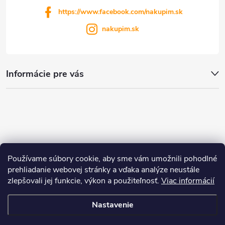
https://www.facebook.com/nakupim.sk
nakupim.sk
Informácie pre vás
Používame súbory cookie, aby sme vám umožnili pohodlné
prehliadanie webovej stránky a vďaka analýze neustále
zlepšovali jej funkcie, výkon a použiteľnosť.
Viac informácií
Nastavenie
Copyright 2026
nakupim.sk
. Všetky práva vyhradené.
Upraviť nastavenie