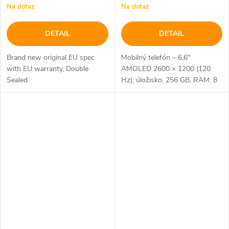
Na dotaz
Na dotaz
DETAIL
DETAIL
Brand new original EU spec
Mobilný telefón – 6,6"
with EU warranty, Double
AMOLED 2600 × 1200 (120
Sealed
Hz), úložisko: 256 GB, RAM: 8
GB, fotoaparát: 108 Mpx
(f/1,75) hlavný + 16 Mpx
predný, CPU: MediaTek
Dimensity 7100 Elite, NFC,...