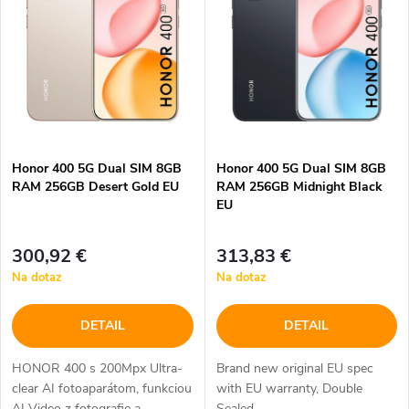
e
p
Abecedne
n
i
i
s
e
p
Honor 400 5G Dual SIM 8GB
Honor 400 5G Dual SIM 8GB
p
RAM 256GB Desert Gold EU
RAM 256GB Midnight Black
r
EU
r
o
300,92 €
313,83 €
o
Na dotaz
Na dotaz
d
d
DETAIL
DETAIL
u
u
HONOR 400 s 200Mpx Ultra-
Brand new original EU spec
k
clear AI fotoaparátom, funkciou
with EU warranty, Double
AI Video z fotografie a
Sealed