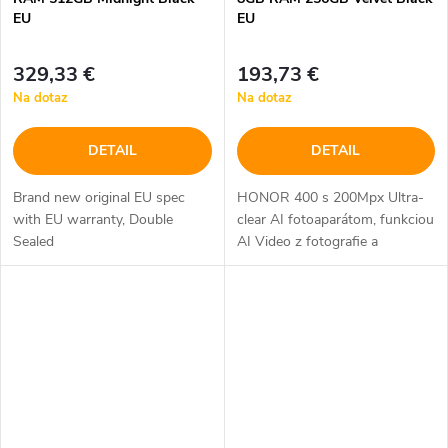
EU
EU
329,33 €
193,73 €
Na dotaz
Na dotaz
DETAIL
DETAIL
Brand new original EU spec
HONOR 400 s 200Mpx Ultra-
with EU warranty, Double
clear AI fotoaparátom, funkciou
Sealed
AI Video z fotografie a
5300mAh uhlíkovo-kremíkovou
batériou.