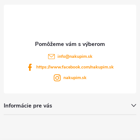
t
i
e
info
@
nakupim.sk
https://www.facebook.com/nakupim.sk
nakupim.sk
Informácie pre vás