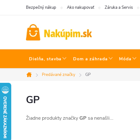
Prejsť
Bezpečný nákup
Ako nakupovať
Záruka a Servis
na
obsah
Dielňa, stavba
Dom a záhrada
Móda
Predávané značky
GP
Domov
GP
Žiadne produkty značky
GP
sa nenašli...