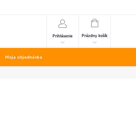
Bonus program
Kontakty
Nákup na splátky Quatro
NÁKUPNÝ
KOŠÍK
Prázdny košík
Prihlásenie
Moja objednávka