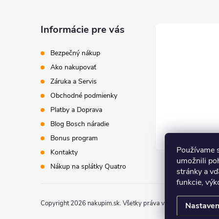
ä
Informácie pre vás
t
Bezpečný nákup
i
Ako nakupovať
Záruka a Servis
e
Obchodné podmienky
Platby a Doprava
Blog Bosch náradie
Bonus program
Používame s
Kontakty
umožnili po
Nákup na splátky Quatro
stránky a vď
funkcie, výk
Copyright 2026
nakupim.sk
. Všetky práva vyhradené.
Upraviť 
Nastaven