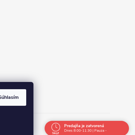
Súhlasím
Vytvoril Shoptet
Predajňa je zatvorená
Dnes 8:00-11:30 | Pauza -
Skryť