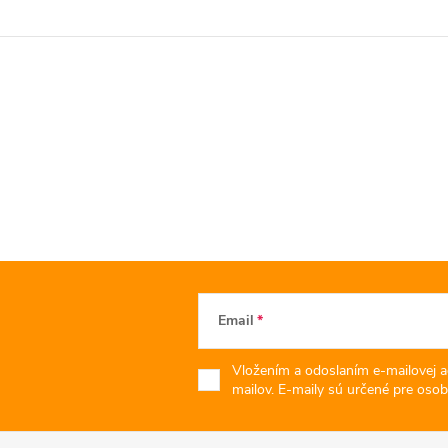
Email
Vložením a odoslaním e-mailovej a
mailov. E-maily sú určené pre osob