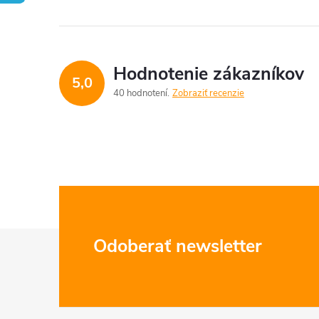
Hodnotenie zákazníkov
5,0
40 hodnotení
Zobraziť recenzie
Z
Odoberať newsletter
á
p