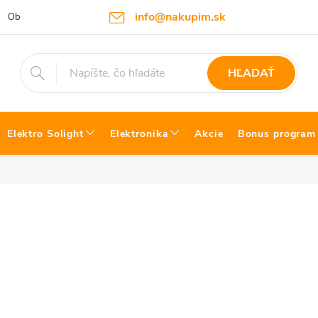
info@nakupim.sk
Obchodné podmienky
Platby a Doprava
Blog Bosch náradie
HĽADAŤ
Elektro Solight
Elektronika
Akcie
Bonus program