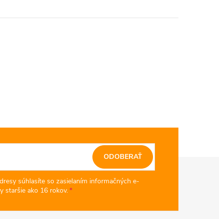
ODOBERAŤ
dresy súhlasíte so zasielaním informačných e-
y staršie ako 16 rokov.