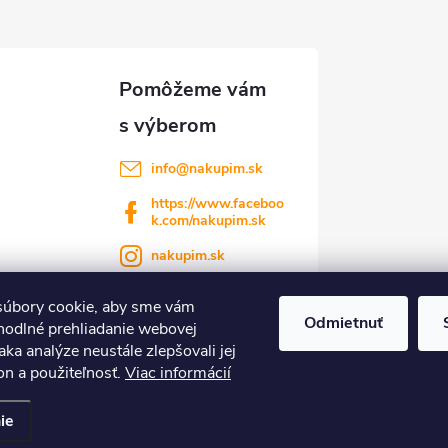
info
@
nakupim.sk
https://www.faceboo
k.com/nakupim.sk
nakupim.sk
úbory cookie, aby sme vám
Odmietnuť
hodlné prehliadanie webovej
aka analýze neustále zlepšovali jej
on a použiteľnosť.
Viac informácií
nastavenie cookies
ie