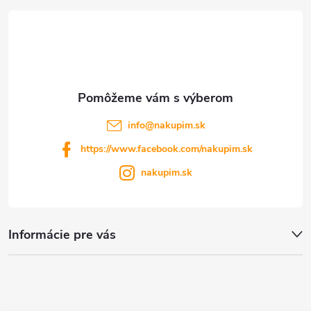
t
i
e
info
@
nakupim.sk
https://www.facebook.com/nakupim.sk
nakupim.sk
Informácie pre vás