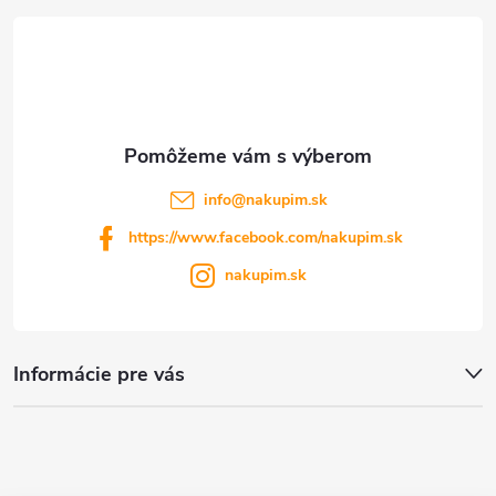
t
i
e
info
@
nakupim.sk
https://www.facebook.com/nakupim.sk
nakupim.sk
Informácie pre vás