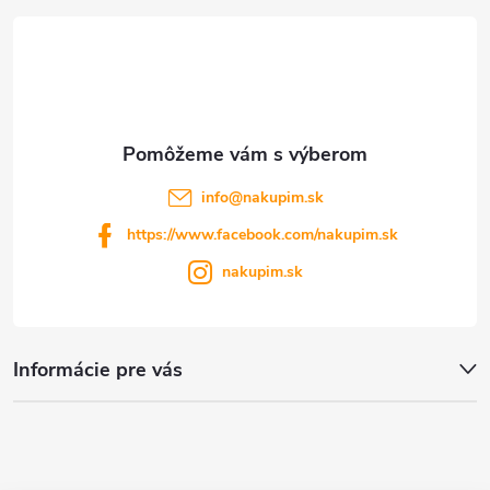
t
i
e
info
@
nakupim.sk
https://www.facebook.com/nakupim.sk
nakupim.sk
Informácie pre vás