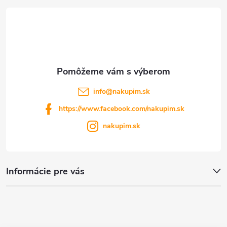
t
i
e
info
@
nakupim.sk
https://www.facebook.com/nakupim.sk
nakupim.sk
Informácie pre vás