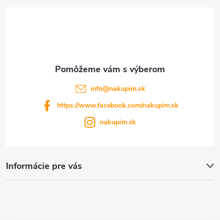
t
i
e
info
@
nakupim.sk
https://www.facebook.com/nakupim.sk
nakupim.sk
Informácie pre vás