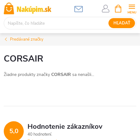
Prejsť
NÁKUPN
KOŠÍK
na
obsah
HĽADAŤ
Predávané značky
CORSAIR
Žiadne produkty značky
CORSAIR
sa nenašli...
Hodnotenie zákazníkov
5,0
40 hodnotení