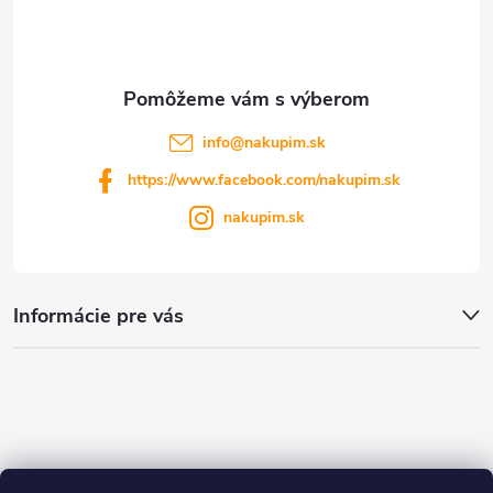
i
e
info
@
nakupim.sk
https://www.facebook.com/nakupim.sk
nakupim.sk
Informácie pre vás