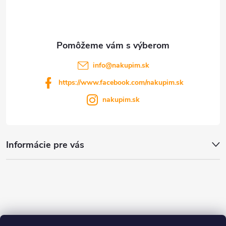
i
e
info
@
nakupim.sk
https://www.facebook.com/nakupim.sk
nakupim.sk
Informácie pre vás