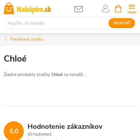
Prejsť
NÁKUPN
KOŠÍK
na
obsah
HĽADAŤ
Predávané značky
Chloé
Žiadne produkty značky
Chloé
sa nenašli...
Hodnotenie zákazníkov
5,0
40 hodnotení