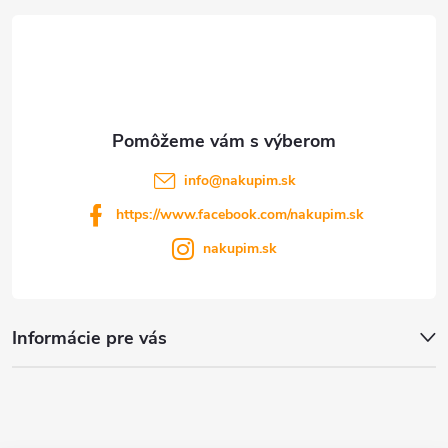
t
i
e
info
@
nakupim.sk
https://www.facebook.com/nakupim.sk
nakupim.sk
Informácie pre vás