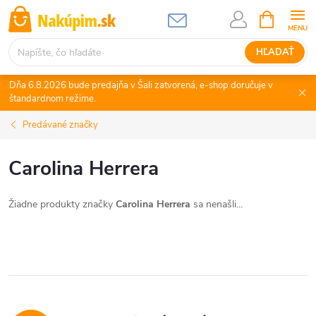
Prejsť
NÁKUPN
KOŠÍK
na
obsah
HĽADAŤ
Dňa 6.8.2026 bude predajňa v Šali zatvorená, e-shop doručuje v
štandardnom režime.
Predávané značky
Carolina Herrera
Žiadne produkty značky
Carolina Herrera
sa nenašli...