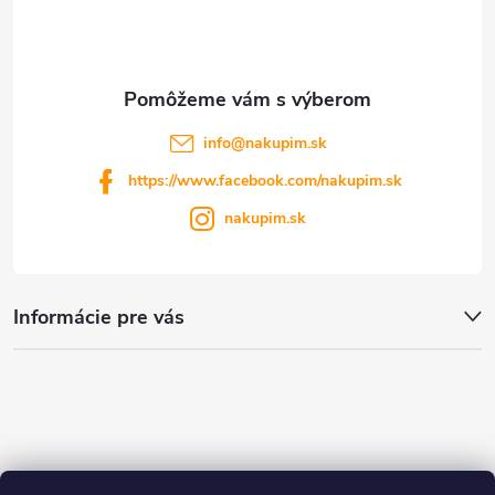
i
e
info
@
nakupim.sk
https://www.facebook.com/nakupim.sk
nakupim.sk
Informácie pre vás