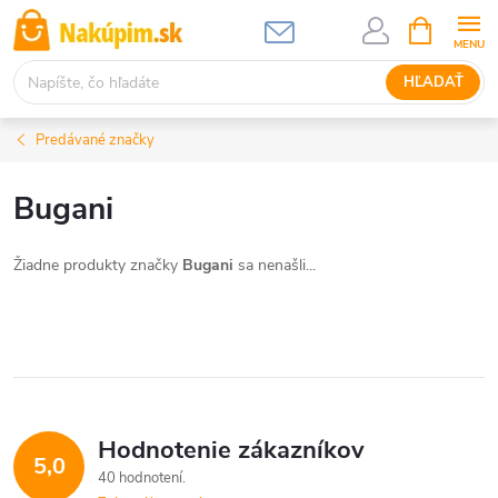
Prejsť
NÁKUPN
KOŠÍK
na
obsah
HĽADAŤ
Predávané značky
Bugani
Žiadne produkty značky
Bugani
sa nenašli...
Hodnotenie zákazníkov
5,0
40 hodnotení