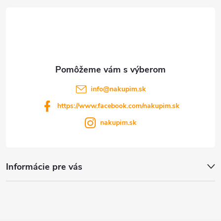
t
i
e
info
@
nakupim.sk
https://www.facebook.com/nakupim.sk
nakupim.sk
Informácie pre vás