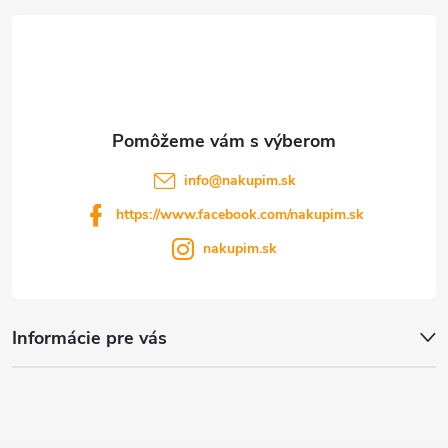
t
i
e
info
@
nakupim.sk
https://www.facebook.com/nakupim.sk
nakupim.sk
Informácie pre vás