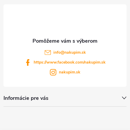
t
i
e
info
@
nakupim.sk
https://www.facebook.com/nakupim.sk
nakupim.sk
Informácie pre vás