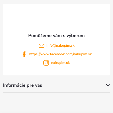
t
i
e
info
@
nakupim.sk
https://www.facebook.com/nakupim.sk
nakupim.sk
Informácie pre vás