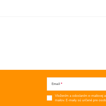
Email
Vložením a odoslaním e-mailovej a
mailov. E-maily sú určené pre osob