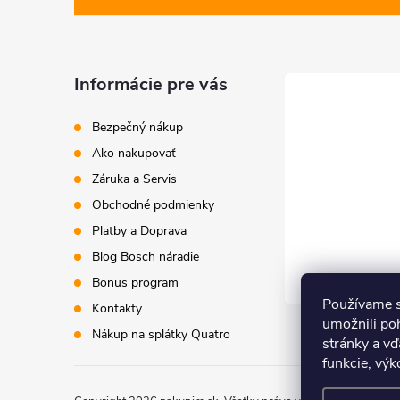
p
ä
Informácie pre vás
t
Bezpečný nákup
i
Ako nakupovať
Záruka a Servis
e
Obchodné podmienky
Platby a Doprava
Blog Bosch náradie
Bonus program
Používame s
Kontakty
umožnili po
Nákup na splátky Quatro
stránky a vď
funkcie, výk