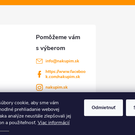
info
@
nakupim.sk
https://www.faceboo
k.com/nakupim.sk
nakupim.sk
úbory cookie, aby sme vám
Odmietnuť
hodlné prehliadanie webovej
aka analýze neustále zlepšovali jej
on a použiteľnosť.
Viac informácií