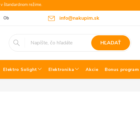
e v štandardnom režime.
info@nakupim.sk
Obchodné podmienky
Platby a Doprava
Blog Bosch náradie
HĽADAŤ
Elektro Solight
Elektronika
Akcie
Bonus program