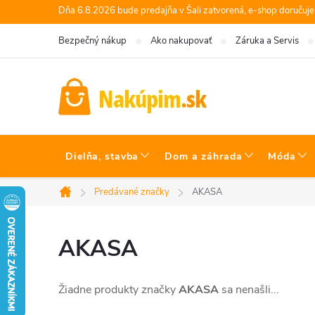
Prejsť
Dňa 6.8.2026 bude predajňa v Šali zatvorená, e-shop doručuj
na
Bezpečný nákup
Ako nakupovať
Záruka a Servis
obsah
Dielňa, stavba
Dom a záhrada
Móda
Predávané značky
AKASA
Domov
AKASA
Žiadne produkty značky
AKASA
sa nenašli...