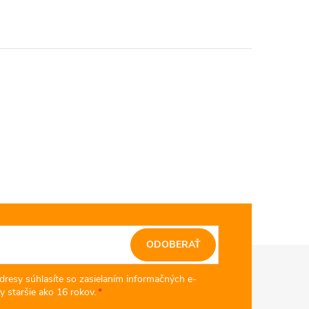
ODOBERAŤ
dresy súhlasíte so zasielaním informačných e-
y staršie ako 16 rokov.