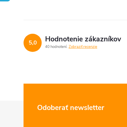
Hodnotenie zákazníkov
5,0
40 hodnotení
Zobraziť recenzie
Z
Odoberať newsletter
á