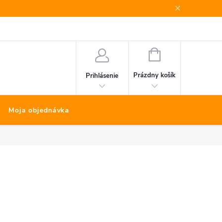
Bonus program
Kontakty
Nákup na splátky Quatro
NÁKUPNÝ
KOŠÍK
Prázdny košík
Prihlásenie
Moja objednávka