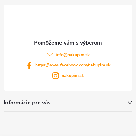
t
i
e
info
@
nakupim.sk
https://www.facebook.com/nakupim.sk
nakupim.sk
Informácie pre vás